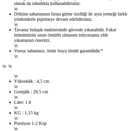
olarak da rahatlıkla kullanabilirsiniz.
\n
Döküm sahanınızın fırına girme özelliği ile aynı yemeği farklı
yöntemlerle pişirmeye devam edebilirsiniz.
\n
Tavanız bulaşık makinesinde güvenle yıkanabilir. Fakat
ürününüzün uzun ömürlü olmasını istiyorsanız elde
yıkamanızı öneririz.
\n
Voeux sahanınız, ömür boyu limitli garantilidir.*
\n
\n \n
\n
Yükseklik : 4,5 cm
\n
Genişlik : 29,5 cm
\n
Litre: 1 lt
\n
KG : 1,15 kg
\n
Porsiyon 1-2 Kişi
\n