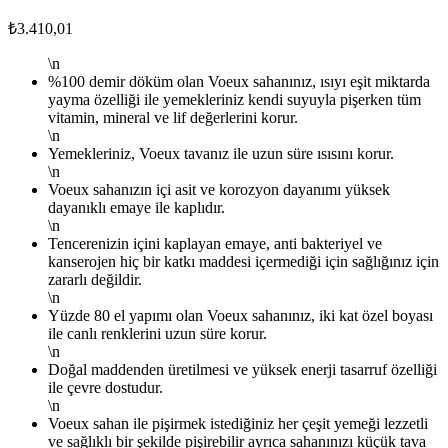
₺3.410,01
\n
%100 demir döküm olan Voeux sahanınız, ısıyı eşit miktarda
yayma özelliği ile yemekleriniz kendi suyuyla pişerken tüm
vitamin, mineral ve lif değerlerini korur.
\n
Yemekleriniz, Voeux tavanız ile uzun süre ısısını korur.
\n
Voeux sahanızın içi asit ve korozyon dayanımı yüksek
dayanıklı emaye ile kaplıdır.
\n
Tencerenizin içini kaplayan emaye, anti bakteriyel ve
kanserojen hiç bir katkı maddesi içermediği için sağlığınız için
zararlı değildir.
\n
Yüzde 80 el yapımı olan Voeux sahanınız, iki kat özel boyası
ile canlı renklerini uzun süre korur.
\n
Doğal maddenden üretilmesi ve yüksek enerji tasarruf özelliği
ile çevre dostudur.
\n
Voeux sahan ile pişirmek istediğiniz her çeşit yemeği lezzetli
ve sağlıklı bir şekilde pişirebilir ayrıca sahanınızı küçük tava