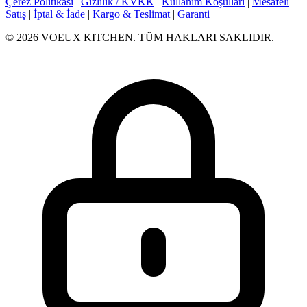
Çerez Politikası
|
Gizlilik / KVKK
|
Kullanım Koşulları
|
Mesafeli
Satış
|
İptal & İade
|
Kargo & Teslimat
|
Garanti
© 2026 VOEUX KITCHEN. TÜM HAKLARI SAKLIDIR.