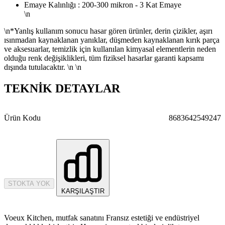
Emaye Kalınlığı : 200-300 mikron - 3 Kat Emaye
\n
\n*Yanlış kullanım sonucu hasar gören ürünler, derin çizikler, aşırı
ısınmadan kaynaklanan yanıklar, düşmeden kaynaklanan kırık parça
ve aksesuarlar, temizlik için kullanılan kimyasal elementlerin neden
olduğu renk değişiklikleri, tüm fiziksel hasarlar garanti kapsamı
dışında tutulacaktır. \n \n
TEKNİK DETAYLAR
Ürün Kodu
8683642549247
STOKTA YOK
KARŞILAŞTIR
Voeux Kitchen, mutfak sanatını Fransız estetiği ve endüstriyel