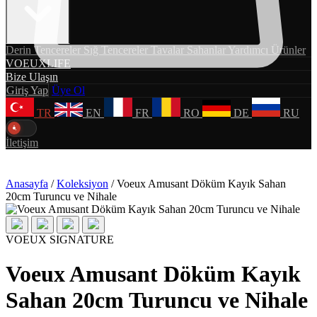
Derin Tencereler
Sığ Tencereler
Tavalar
Sahanlar
Yardımcı Ürünler
VOEUXLIFE
Bize Ulaşın
Giriş Yap
Üye Ol
TR
EN
FR
RO
DE
RU
İletişim
Anasayfa
/
Koleksiyon
/
Voeux Amusant Döküm Kayık Sahan
20cm Turuncu ve Nihale
VOEUX SIGNATURE
Voeux Amusant Döküm Kayık
Sahan 20cm Turuncu ve Nihale